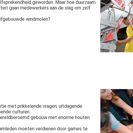
zelfsprekendheid geworden. Maar hoe duurzaam
viteit gaan medewerkers aan de slag om zelf
elfgebouwde windmolen?
itie met prikkelende vragen, uitdagende
pende culturen.
n wereldberoemd gebouw met enorme houten
teamleden moeten verdienen door games te