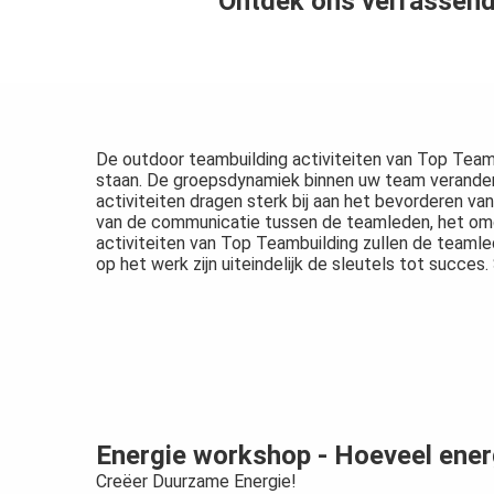
Ontdek ons verrassende
edrag van deze
ezoeker.
Voorkeuren opslaan
De outdoor teambuilding activiteiten van Top Team
staan. De groepsdynamiek binnen uw team veranderd
activiteiten dragen sterk bij aan het bevorderen v
van de communicatie tussen de teamleden, het omga
activiteiten van Top Teambuilding zullen de teamled
op het werk zijn uiteindelijk de sleutels tot succe
Energie workshop - Hoeveel ene
Creëer Duurzame Energie!