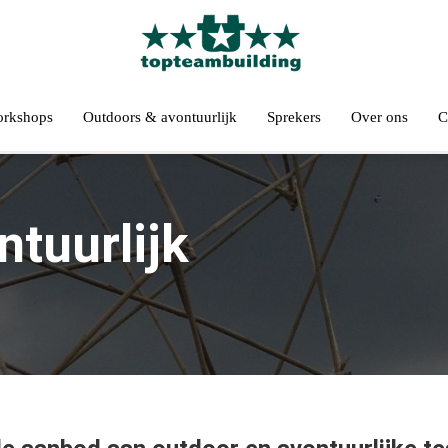
orkshops
Outdoors & avontuurlijk
Sprekers
Over ons
C
tuurlijk