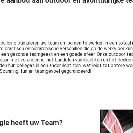
 aanbod aan outdoor en avontuurlijke tea
building stimuleren uw team om samen te werken in een totaal 
 drastisch en hiërarchische verschillen die op de werkvloer ku
an een gezonde teamgeest en een goede sfeer. Onze outdoor team
an met verandering, het bundelen van krachten en het denken i
en hun collega's in een ander licht zien, wat leidt tot betere we
s. Spanning, fun en teamgevoel gegarandeerd!
rgie heeft uw Team?