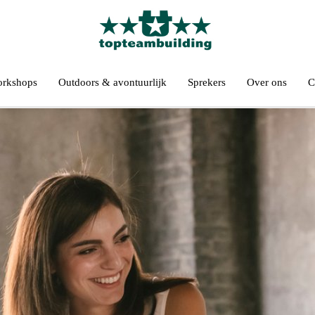
orkshops
Outdoors & avontuurlijk
Sprekers
Over ons
C