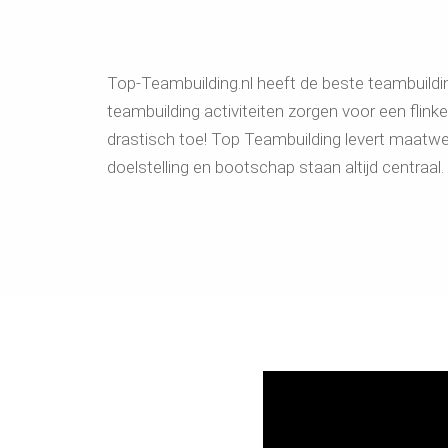
Top-Teambuilding.nl heeft de beste teambuildi
teambuilding activiteiten zorgen voor een flin
drastisch toe! Top Teambuilding levert maat
doelstelling en bootschap staan altijd centraal.