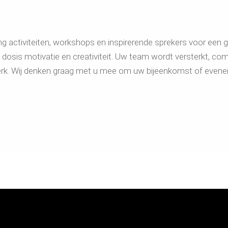
ng activiteiten, workshops en inspirerende sprekers voor een
ke dosis motivatie en creativiteit. Uw team wordt versterkt, 
werk. Wij denken graag met u mee om uw bijeenkomst of even