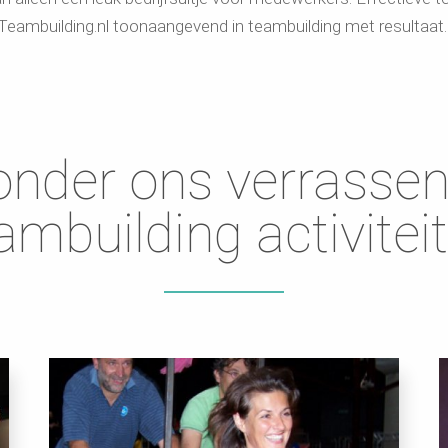
Teambuilding.nl toonaangevend in teambuilding met resultaat
ronder ons verrass
ambuilding activitei