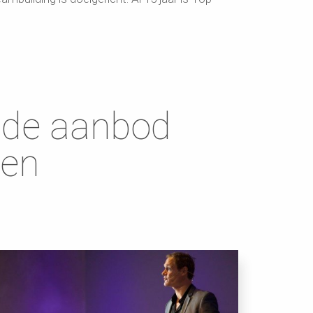
.
ende aanbod
ten