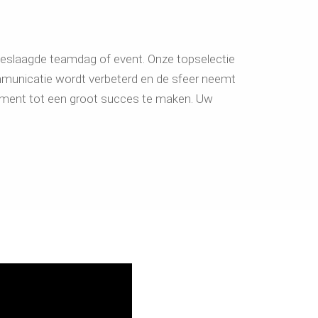
 geslaagde teamdag of event. Onze topselectie
communicatie wordt verbeterd en de sfeer neemt
ement tot een groot succes te maken. Uw